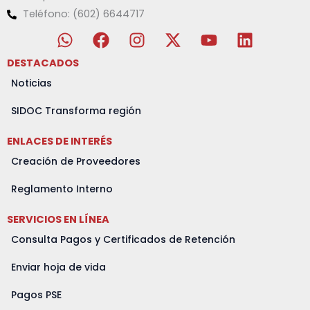
Teléfono: (602) 6644717
W
F
I
X
Y
L
h
a
n
-
o
i
a
c
s
t
u
n
DESTACADOS
t
e
t
w
t
k
Noticias
s
b
a
i
u
e
a
o
g
t
b
d
SIDOC Transforma región
p
o
r
t
e
i
ENLACES DE INTERÉS
p
k
a
e
n
m
r
Creación de Proveedores
Reglamento Interno
SERVICIOS EN LÍNEA
Consulta Pagos y Certificados de Retención
Enviar hoja de vida
Pagos PSE