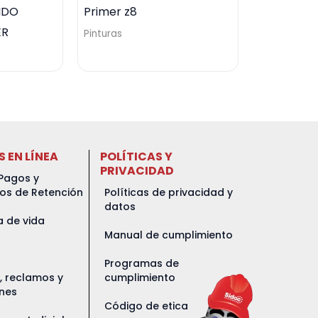
NDO
Primer z8
ER
Pinturas
S EN LÍNEA
POLÍTICAS Y
PRIVACIDAD
Pagos y
dos de Retención
Políticas de privacidad y
datos
a de vida
Manual de cumplimiento
Programas de
s, reclamos y
cumplimiento
ones
Código de etica