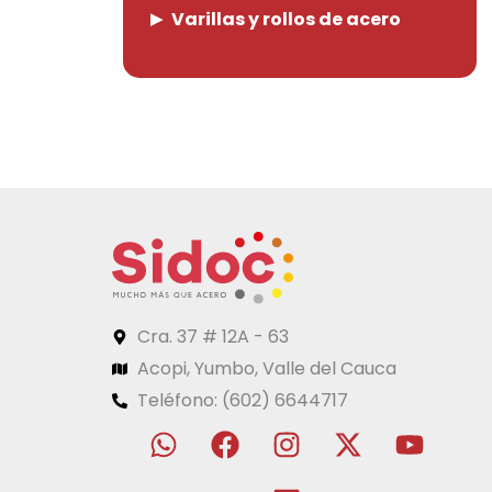
Varillas y rollos de acero
Cra. 37 # 12A - 63
Acopi, Yumbo, Valle del Cauca
Teléfono: (602) 6644717
W
F
I
L
X
Y
h
a
n
i
-
o
a
c
s
n
t
u