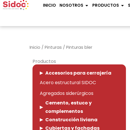
Ir
OPEN NOSOTROS
OPE
INICIO
NOSOTROS
PRODUCTOS
al
contenido
Inicio
/
Pinturas
/ Pinturas bler
Productos
Accesorios para cerrajería
Acero estructural SIDOC
Agregados siderúrgicos
Cemento, estuco y
complementos
Construcción liviana
Cubiertas y fachadas