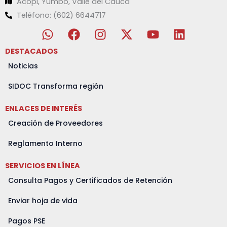
Acopi, Yumbo, Valle del Cauca
Teléfono: (602) 6644717
W
F
I
X
Y
L
h
a
n
-
o
i
a
c
s
t
u
n
DESTACADOS
t
e
t
w
t
k
Noticias
s
b
a
i
u
e
a
o
g
t
b
d
SIDOC Transforma región
p
o
r
t
e
i
ENLACES DE INTERÉS
p
k
a
e
n
m
r
Creación de Proveedores
Reglamento Interno
SERVICIOS EN LÍNEA
Consulta Pagos y Certificados de Retención
Enviar hoja de vida
Pagos PSE