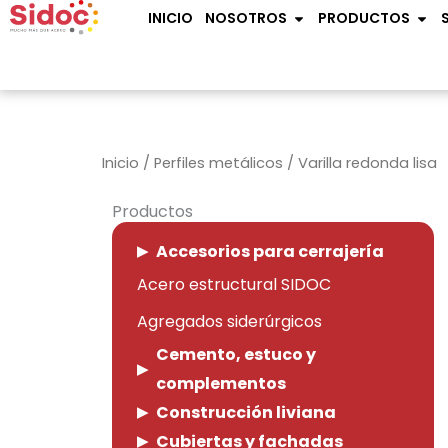
Ir
OPEN NOSOTROS
OPE
INICIO
NOSOTROS
PRODUCTOS
al
contenido
Inicio
/
Perfiles metálicos
/ Varilla redonda lisa
Productos
Accesorios para cerrajería
Acero estructural SIDOC
Agregados siderúrgicos
Cemento, estuco y
complementos
Construcción liviana
Cubiertas y fachadas