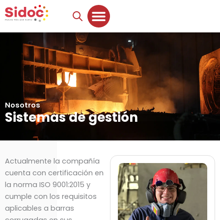
Ir
al
contenido
Nosotros
Sistemas de gestión
Actualmente la compañía
cuenta con certificación en
la norma ISO 9001:2015 y
cumple con los requisitos
aplicables a barras