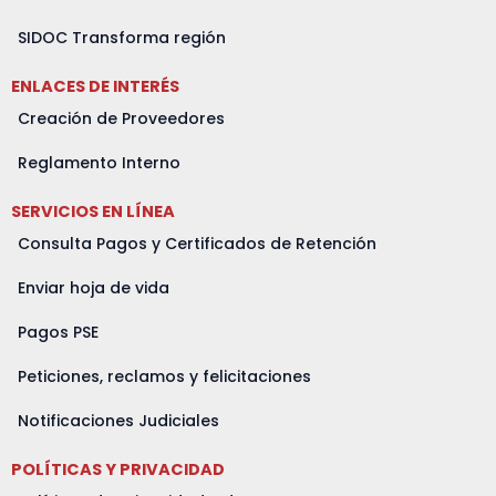
s
b
a
i
u
e
a
o
g
t
b
d
SIDOC Transforma región
p
o
r
t
e
i
ENLACES DE INTERÉS
p
k
a
e
n
m
r
Creación de Proveedores
Reglamento Interno
SERVICIOS EN LÍNEA
Consulta Pagos y Certificados de Retención
Enviar hoja de vida
Pagos PSE
Peticiones, reclamos y felicitaciones
Notificaciones Judiciales
POLÍTICAS Y PRIVACIDAD