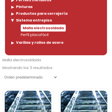
Perfiles metálicos
Pinturas
Productos para cerrajería
Sistema entrepiso
Malla electrosoldada
Perfil placafácil
Varillas y rollos de acero
Malla electrosoldada
Mostrando los 3 resultados