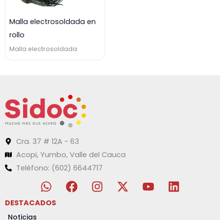
Malla electrosoldada en
rollo
Malla electrosoldada
Cra. 37 # 12A - 63
Acopi, Yumbo, Valle del Cauca
Teléfono: (602) 6644717
W
F
I
X
Y
L
h
a
n
-
o
i
a
c
s
t
u
n
DESTACADOS
t
e
t
w
t
k
Noticias