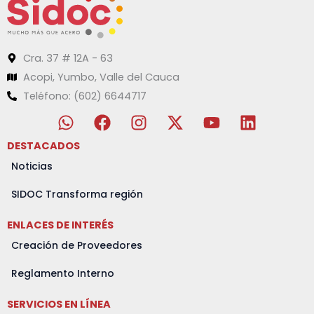
Cra. 37 # 12A - 63
Acopi, Yumbo, Valle del Cauca
Teléfono: (602) 6644717
W
F
I
X
Y
L
h
a
n
-
o
i
a
c
s
t
u
n
DESTACADOS
t
e
t
w
t
k
Noticias
s
b
a
i
u
e
a
o
g
t
b
d
SIDOC Transforma región
p
o
r
t
e
i
ENLACES DE INTERÉS
p
k
a
e
n
m
r
Creación de Proveedores
Reglamento Interno
SERVICIOS EN LÍNEA