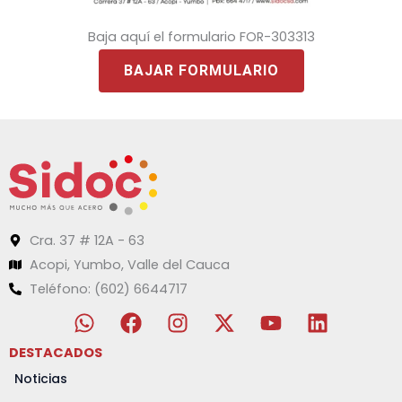
Baja aquí el formulario FOR-303313
BAJAR FORMULARIO
Cra. 37 # 12A - 63
Acopi, Yumbo, Valle del Cauca
Teléfono: (602) 6644717
W
F
I
X
Y
L
h
a
n
-
o
i
a
c
s
t
u
n
DESTACADOS
t
e
t
w
t
k
Noticias
s
b
a
i
u
e