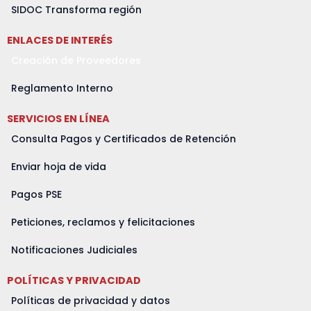
a
o
g
t
b
d
SIDOC Transforma región
p
o
r
t
e
i
ENLACES DE INTERÉS
p
k
a
e
n
m
r
Creación de Proveedores
Reglamento Interno
SERVICIOS EN LÍNEA
Consulta Pagos y Certificados de Retención
Enviar hoja de vida
Pagos PSE
Peticiones, reclamos y felicitaciones
Notificaciones Judiciales
POLÍTICAS Y PRIVACIDAD
Políticas de privacidad y datos