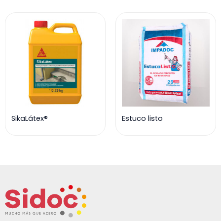
SikaLátex®
Estuco listo