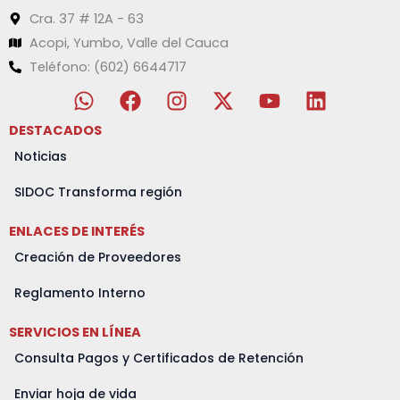
Cra. 37 # 12A - 63
Acopi, Yumbo, Valle del Cauca
Teléfono: (602) 6644717
W
F
I
X
Y
L
h
a
n
-
o
i
a
c
s
t
u
n
DESTACADOS
t
e
t
w
t
k
Noticias
s
b
a
i
u
e
a
o
g
t
b
d
SIDOC Transforma región
p
o
r
t
e
i
ENLACES DE INTERÉS
p
k
a
e
n
m
r
Creación de Proveedores
Reglamento Interno
SERVICIOS EN LÍNEA
Consulta Pagos y Certificados de Retención
Enviar hoja de vida