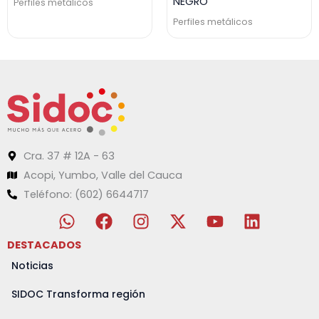
NEGRO
Perfiles metálicos
Perfiles metálicos
Cra. 37 # 12A - 63
Acopi, Yumbo, Valle del Cauca
Teléfono: (602) 6644717
W
F
I
X
Y
L
h
a
n
-
o
i
a
c
s
t
u
n
DESTACADOS
t
e
t
w
t
k
Noticias
s
b
a
i
u
e
a
o
g
t
b
d
SIDOC Transforma región
p
o
r
t
e
i