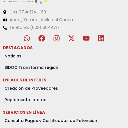
Cra. 37 # 12A - 63
Acopi, Yumbo, Valle del Cauca
Teléfono: (602) 6644717
W
F
I
X
Y
L
h
a
n
-
o
i
a
c
s
t
u
n
DESTACADOS
t
e
t
w
t
k
Noticias
s
b
a
i
u
e
a
o
g
t
b
d
SIDOC Transforma región
p
o
r
t
e
i
ENLACES DE INTERÉS
p
k
a
e
n
m
r
Creación de Proveedores
Reglamento Interno
SERVICIOS EN LÍNEA
Consulta Pagos y Certificados de Retención