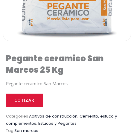
Pegante ceramico San
Marcos 25 Kg
Pegante ceramico San Marcos
Pegante
ceramico
COTIZAR
San
Marcos
Categories
Aditivos de construcción
,
Cemento, estuco y
complementos
,
Estucos y Pegantes
25
Tag
San marcos
Kg