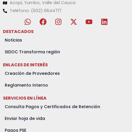
Acopi, Yumbo, Valle del Cauca
Teléfono: (602) 6644717
W
F
I
X
Y
L
h
a
n
-
o
i
a
c
s
t
u
n
DESTACADOS
t
e
t
w
t
k
Noticias
s
b
a
i
u
e
a
o
g
t
b
d
SIDOC Transforma región
p
o
r
t
e
i
ENLACES DE INTERÉS
p
k
a
e
n
m
r
Creación de Proveedores
Reglamento Interno
SERVICIOS EN LÍNEA
Consulta Pagos y Certificados de Retención
Enviar hoja de vida
Pagos PSE