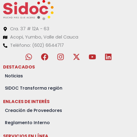
Cra. 37 # 12A - 63
Acopi, Yumbo, Valle del Cauca
Teléfono: (602) 6644717
W
F
I
X
Y
L
h
a
n
-
o
i
a
c
s
t
u
n
DESTACADOS
t
e
t
w
t
k
Noticias
s
b
a
i
u
e
a
o
g
t
b
d
SIDOC Transforma región
p
o
r
t
e
i
ENLACES DE INTERÉS
p
k
a
e
n
m
r
Creación de Proveedores
Reglamento Interno
SERVICIOS EN LÍNEA