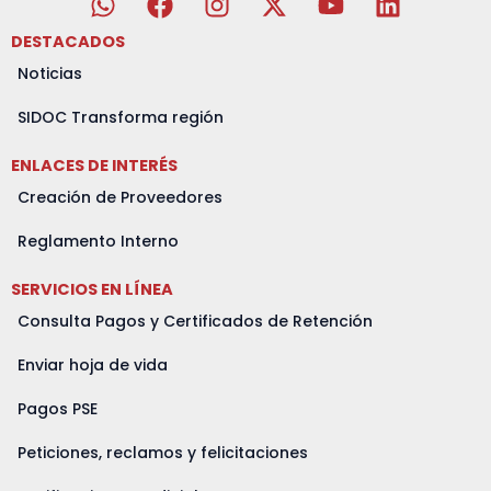
h
a
n
-
o
i
a
c
s
t
u
n
DESTACADOS
t
e
t
w
t
k
Noticias
s
b
a
i
u
e
a
o
g
t
b
d
SIDOC Transforma región
p
o
r
t
e
i
ENLACES DE INTERÉS
p
k
a
e
n
m
r
Creación de Proveedores
Reglamento Interno
SERVICIOS EN LÍNEA
Consulta Pagos y Certificados de Retención
Enviar hoja de vida
Pagos PSE
Peticiones, reclamos y felicitaciones