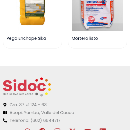
Pega Enchape Sika
Mortero listo
Cra. 37 # 12A - 63
Acopi, Yumbo, Valle del Cauca
Teléfono: (602) 6644717
W
F
I
X
Y
L