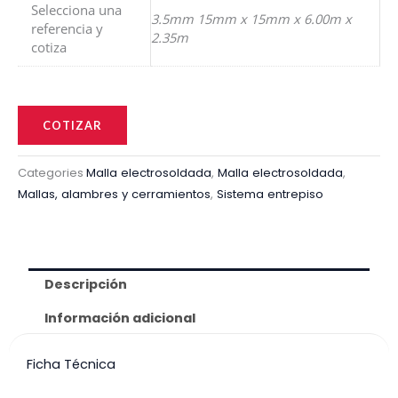
Selecciona una
3.5mm 15mm x 15mm x 6.00m x
referencia y
2.35m
cotiza
Malla
electrosoldada
COTIZAR
(NO
APTA
Categories
Malla electrosoldada
,
Malla electrosoldada
,
Mallas, alambres y cerramientos
,
Sistema entrepiso
PARA
REFUERZO
EN
CONCRETO)
Descripción
cantidad
Información adicional
Ficha Técnica