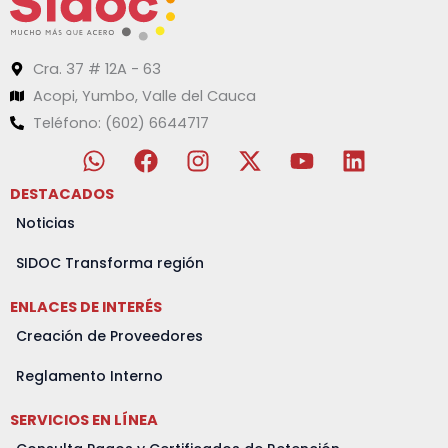
Cra. 37 # 12A - 63
Acopi, Yumbo, Valle del Cauca
Teléfono: (602) 6644717
W
F
I
X
Y
L
h
a
n
-
o
i
a
c
s
t
u
n
DESTACADOS
t
e
t
w
t
k
Noticias
s
b
a
i
u
e
a
o
g
t
b
d
SIDOC Transforma región
p
o
r
t
e
i
ENLACES DE INTERÉS
p
k
a
e
n
m
r
Creación de Proveedores
Reglamento Interno
SERVICIOS EN LÍNEA