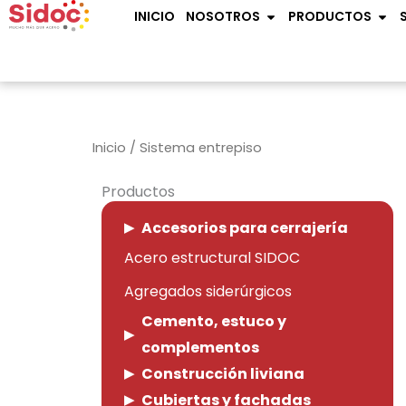
Ir
OPEN NOSOTROS
OPE
INICIO
NOSOTROS
PRODUCTOS
al
contenido
Inicio
/ Sistema entrepiso
Productos
Accesorios para cerrajería
Acero estructural SIDOC
Agregados siderúrgicos
Cemento, estuco y
complementos
Construcción liviana
Cubiertas y fachadas