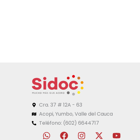
Cra. 37 # 12A - 63
Acopi, Yumbo, Valle del Cauca
Teléfono: (602) 6644717
W
F
I
L
X
Y
h
a
n
i
-
o