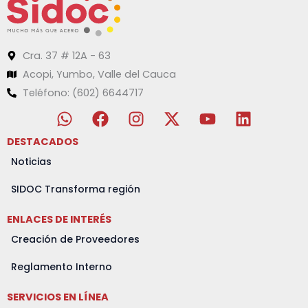
Cra. 37 # 12A - 63
Acopi, Yumbo, Valle del Cauca
Teléfono: (602) 6644717
W
F
I
X
Y
L
h
a
n
-
o
i
a
c
s
t
u
n
DESTACADOS
t
e
t
w
t
k
Noticias
s
b
a
i
u
e
a
o
g
t
b
d
SIDOC Transforma región
p
o
r
t
e
i
ENLACES DE INTERÉS
p
k
a
e
n
m
r
Creación de Proveedores
Reglamento Interno
SERVICIOS EN LÍNEA