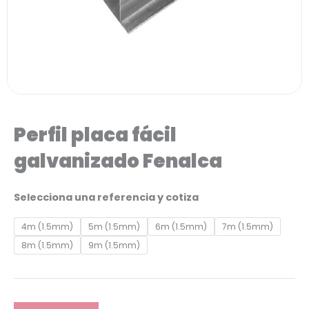
Perfil placa fácil
galvanizado Fenalca
Perfil
Selecciona una referencia y cotiza
placa
4m (1.5mm)
5m (1.5mm)
6m (1.5mm)
7m (1.5mm)
fácil
8m (1.5mm)
9m (1.5mm)
galvanizado
Fenalca
cantidad