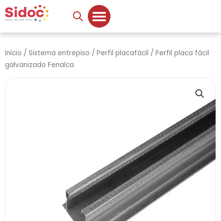
Ir
al
contenido
Inicio
/
Sistema entrepiso
/
Perfil placafácil
/ Perfil placa fácil
galvanizado Fenalca