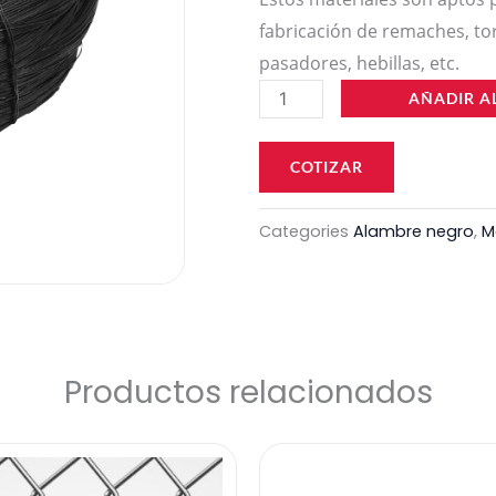
fabricación de remaches, tor
pasadores, hebillas, etc.
Alambre
AÑADIR A
C-
18
COTIZAR
cantidad
Categories
Alambre negro
,
M
Productos relacionados