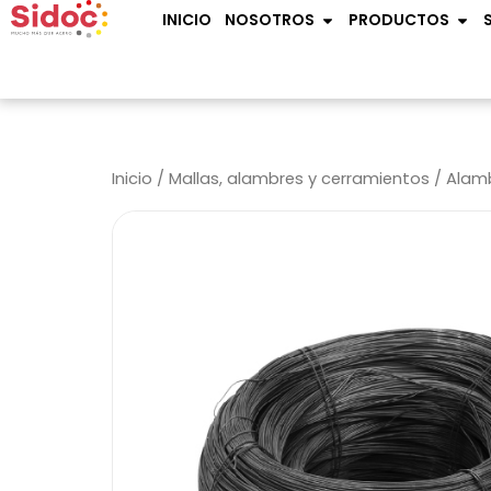
Ir
OPEN NOSOTROS
OPE
INICIO
NOSOTROS
PRODUCTOS
al
contenido
Inicio
/
Mallas, alambres y cerramientos
/
Alam