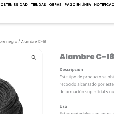
N PRODUCTOS
SOSTENIBILIDAD
TIENDAS
OBRAS
PAGO EN LÍNEA
NOTIFICAC
bre negro
/ Alambre C-18
Alambre C-1
Descripción
Este tipo de producto se obt
recocido alcanzado por este
deformación superficial y nú
Uso
Estos materiales son aptos 