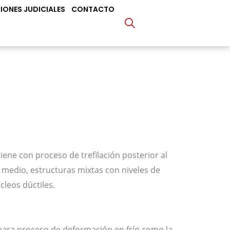
IONES JUDICIALES
CONTACTO
8
iene con proceso de trefilación posterior al
 medio, estructuras mixtas con niveles de
cleos dúctiles.
para proceso de deformación en frío como la