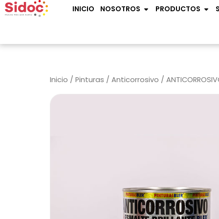
Ir
OPEN NOSOTROS
OPE
INICIO
NOSOTROS
PRODUCTOS
al
contenido
Inicio
/
Pinturas
/
Anticorrosivo
/ ANTICORROSIVO