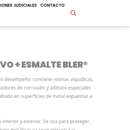
IONES JUDICIALES
CONTACTO
O + ESMALTE BLER®
lto desempeño: contiene resinas alquidicas,
idores de corrosión y aditivos especiales
cabado en superficies de metal expuestas a
terior y exterior. Se usa para proteger,
cies metálicas ya sean estructuras,