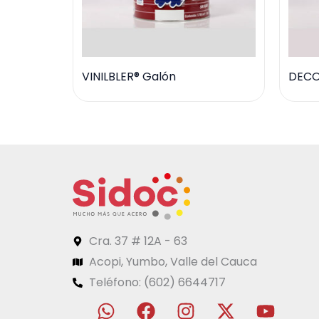
VINILBLER® Galón
DECO
Cra. 37 # 12A - 63
Acopi, Yumbo, Valle del Cauca
Teléfono: (602) 6644717
W
F
I
L
X
Y