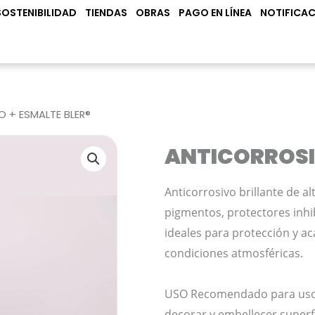
N PRODUCTOS
SOSTENIBILIDAD
TIENDAS
OBRAS
PAGO EN LÍNEA
NOTIFICAC
 + ESMALTE BLER®
ANTICORROSIV
Anticorrosivo brillante de a
pigmentos, protectores inhib
ideales para protección y a
condiciones atmosféricas.
USO Recomendado para uso in
decorar y embellecer superfi