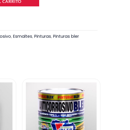
L CARRITO
rosivo
,
Esmaltes
,
Pinturas
,
Pinturas bler