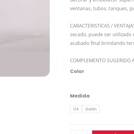
ventanas, tubos, tanques, pu
CARACTERISTICAS / VENTAJAS
secado, puede ser utilizado
acabado final brindando ters
COMPLEMENTO SUGERIDO Antic
ANTICORROSIVO
Color
+
ESMALTE
BLER®
Medida
cantidad
1/4
Galón