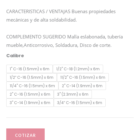
CARACTERISTICAS / VENTAJAS Buenas propiedades
mecánicas y de alta soldabilidad.
COMPLEMENTO SUGERIDO Malla eslabonada, tubería
mueble,Anticorrosivo, Soldadura, Disco de corte.
TUBO
Calibre
CERRAMIENTO
1" C-16 (1.5mm) x 6m
1/2" C-18 (1.2mm) x 6m
NEGRO
1/2″ C-16 (1.5mm) x 6m
11/2" C-16 (1.5mm) x 6m
cantidad
11/4" C-16 (1.5mm) x 6m
2" C-14 (1.9mm) x 6m
2" C-16 (1.5mm) x 6m
3" (2.3mm) x 6m
3" C-14 (1.9mm) x 6m
3/4″ C-16 (1.5mm) x 6m
COTIZAR