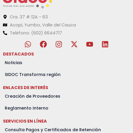
Cra. 37 # 12A - 63
Acopi, Yumbo, Valle del Cauca
Teléfono: (602) 6644717
W
F
I
X
Y
L
h
a
n
-
o
i
a
c
s
t
u
n
DESTACADOS
t
e
t
w
t
k
Noticias
s
b
a
i
u
e
a
o
g
t
b
d
SIDOC Transforma región
p
o
r
t
e
i
ENLACES DE INTERÉS
p
k
a
e
n
m
r
Creación de Proveedores
Reglamento Interno
SERVICIOS EN LÍNEA
Consulta Pagos y Certificados de Retención