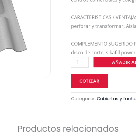
CARACTERISTICAS / VENTAJAS 
perforar y transformar, Aisl
COMPLEMENTO SUGERIDO Perl
disco de corte, sikafill power
CLARABOYA
AÑADIR A
FIBROCEMENTO
#
COTIZAR
6
cantidad
Categories
Cubiertas y fach
Productos relacionados