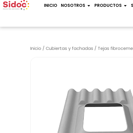
Ir
OPEN NOSOTROS
OPE
INICIO
NOSOTROS
PRODUCTOS
al
contenido
Inicio
/
Cubiertas y fachadas
/
Tejas fibrocem