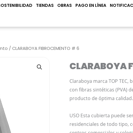
N PRODUCTOS
SOSTENIBILIDAD
TIENDAS
OBRAS
PAGO EN LÍNEA
NOTIFICAC
ento
/ CLARABOYA FIBROCEMENTO # 6
CLARABOYA F
Claraboya marca TOP TEC, b
con fibras sintéticas (PVA) 
producto de óptima calidad.
USO Esta cubierta puede ser
residenciales de todo tipo, c
centros comerciales y colegi