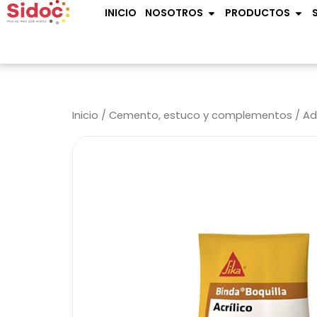
Ir
OPEN NOSOTROS
OPE
INICIO
NOSOTROS
PRODUCTOS
al
contenido
Inicio
/
Cemento, estuco y complementos
/
Ad