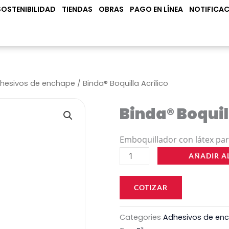
N PRODUCTOS
SOSTENIBILIDAD
TIENDAS
OBRAS
PAGO EN LÍNEA
NOTIFICAC
hesivos de enchape
/ Binda® Boquilla Acrílico
Binda® Boquill
Emboquillador con látex pa
Binda®
AÑADIR A
Boquilla
Acrílico
COTIZAR
cantidad
Categories
Adhesivos de en