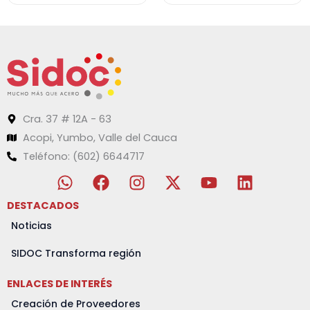
Cra. 37 # 12A - 63
Acopi, Yumbo, Valle del Cauca
Teléfono: (602) 6644717
W
F
I
X
Y
L
h
a
n
-
o
i
a
c
s
t
u
n
DESTACADOS
t
e
t
w
t
k
Noticias
s
b
a
i
u
e
a
o
g
t
b
d
SIDOC Transforma región
p
o
r
t
e
i
ENLACES DE INTERÉS
p
k
a
e
n
m
r
Creación de Proveedores