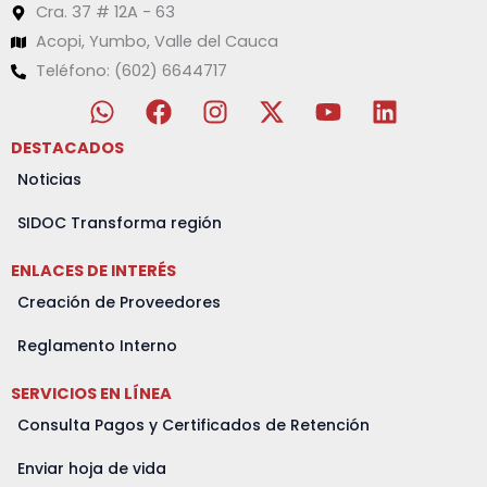
Cra. 37 # 12A - 63
Acopi, Yumbo, Valle del Cauca
Teléfono: (602) 6644717
W
F
I
X
Y
L
h
a
n
-
o
i
a
c
s
t
u
n
DESTACADOS
t
e
t
w
t
k
Noticias
s
b
a
i
u
e
a
o
g
t
b
d
SIDOC Transforma región
p
o
r
t
e
i
ENLACES DE INTERÉS
p
k
a
e
n
m
r
Creación de Proveedores
Reglamento Interno
SERVICIOS EN LÍNEA
Consulta Pagos y Certificados de Retención
Enviar hoja de vida