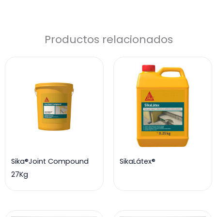
Kg
cantidad
Productos relacionados
Sika®Joint Compound
SikaLátex®
27Kg