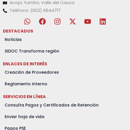
Acopi, Yumbo, Valle del Cauca
Teléfono: (602) 6644717
W
F
I
X
Y
L
h
a
n
-
o
i
a
c
s
t
u
n
DESTACADOS
t
e
t
w
t
k
Noticias
s
b
a
i
u
e
a
o
g
t
b
d
SIDOC Transforma región
p
o
r
t
e
i
ENLACES DE INTERÉS
p
k
a
e
n
m
r
Creación de Proveedores
Reglamento Interno
SERVICIOS EN LÍNEA
Consulta Pagos y Certificados de Retención
Enviar hoja de vida
Pagos PSE