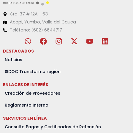
Cra. 37 # 12A - 63
Acopi, Yumbo, Valle del Cauca
Teléfono: (602) 6644717
W
F
I
X
Y
L
h
a
n
-
o
i
a
c
s
t
u
n
DESTACADOS
t
e
t
w
t
k
Noticias
s
b
a
i
u
e
a
o
g
t
b
d
SIDOC Transforma región
p
o
r
t
e
i
ENLACES DE INTERÉS
p
k
a
e
n
m
r
Creación de Proveedores
Reglamento Interno
SERVICIOS EN LÍNEA
Consulta Pagos y Certificados de Retención