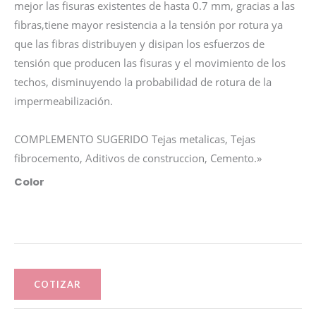
mejor las fisuras existentes de hasta 0.7 mm, gracias a las
fibras,tiene mayor resistencia a la tensión por rotura ya
que las fibras distribuyen y disipan los esfuerzos de
tensión que producen las fisuras y el movimiento de los
techos, disminuyendo la probabilidad de rotura de la
impermeabilización.
COMPLEMENTO SUGERIDO Tejas metalicas, Tejas
fibrocemento, Aditivos de construccion, Cemento.»
SikaFill®
Color
12
Power
4.4Kg
cantidad
COTIZAR