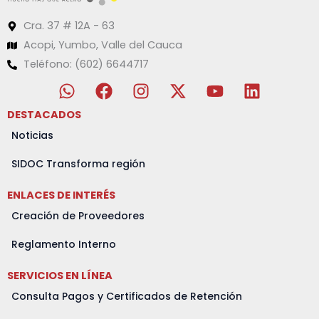
Cra. 37 # 12A - 63
Acopi, Yumbo, Valle del Cauca
Teléfono: (602) 6644717
W
F
I
X
Y
L
h
a
n
-
o
i
a
c
s
t
u
n
DESTACADOS
t
e
t
w
t
k
Noticias
s
b
a
i
u
e
a
o
g
t
b
d
SIDOC Transforma región
p
o
r
t
e
i
ENLACES DE INTERÉS
p
k
a
e
n
m
r
Creación de Proveedores
Reglamento Interno
SERVICIOS EN LÍNEA
Consulta Pagos y Certificados de Retención