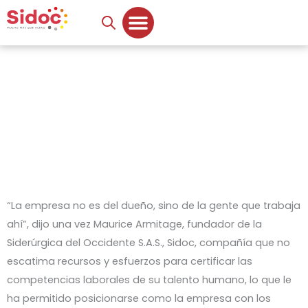
Ir
al
contenido
Sidoc, una empresa en pro de las
certificaciones
SIDOC Transforma región
“La empresa no es del dueño, sino de la gente que trabaja
ahí”, dijo una vez Maurice Armitage, fundador de la
Siderúrgica del Occidente S.A.S., Sidoc, compañía que no
escatima recursos y esfuerzos para certificar las
competencias laborales de su talento humano, lo que le
ha permitido posicionarse como la empresa con los