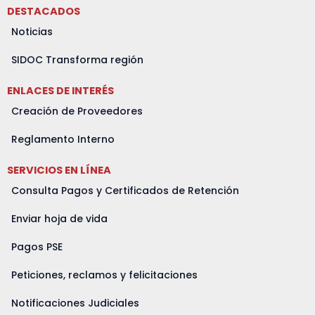
a
c
s
t
u
n
DESTACADOS
t
e
t
w
t
k
Noticias
s
b
a
i
u
e
a
o
g
t
b
d
SIDOC Transforma región
p
o
r
t
e
i
ENLACES DE INTERÉS
p
k
a
e
n
m
r
Creación de Proveedores
Reglamento Interno
SERVICIOS EN LÍNEA
Consulta Pagos y Certificados de Retención
Enviar hoja de vida
Pagos PSE
Peticiones, reclamos y felicitaciones
Notificaciones Judiciales