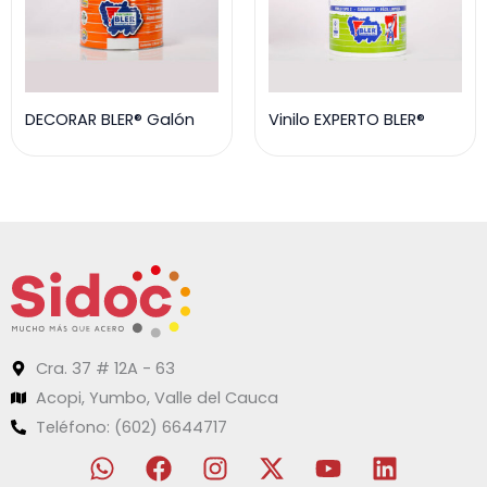
DECORAR BLER® Galón
Vinilo EXPERTO BLER®
Cra. 37 # 12A - 63
Acopi, Yumbo, Valle del Cauca
Teléfono: (602) 6644717
W
F
I
X
Y
L
h
a
n
-
o
i