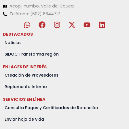
Acopi, Yumbo, Valle del Cauca
Teléfono: (602) 6644717
W
F
I
X
Y
L
h
a
n
-
o
i
a
c
s
t
u
n
DESTACADOS
t
e
t
w
t
k
Noticias
s
b
a
i
u
e
a
o
g
t
b
d
SIDOC Transforma región
p
o
r
t
e
i
ENLACES DE INTERÉS
p
k
a
e
n
m
r
Creación de Proveedores
Reglamento Interno
SERVICIOS EN LÍNEA
Consulta Pagos y Certificados de Retención
Enviar hoja de vida