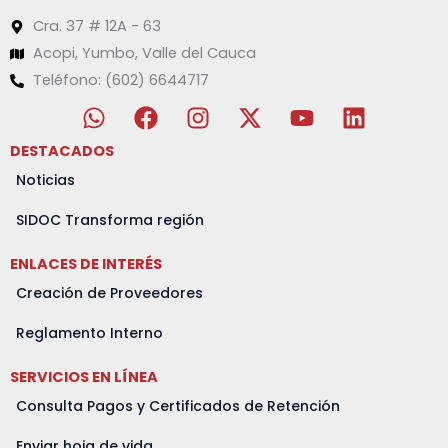
Cra. 37 # 12A - 63
Acopi, Yumbo, Valle del Cauca
Teléfono: (602) 6644717
W
F
I
X
Y
L
h
a
n
-
o
i
a
c
s
t
u
n
DESTACADOS
t
e
t
w
t
k
Noticias
s
b
a
i
u
e
a
o
g
t
b
d
SIDOC Transforma región
p
o
r
t
e
i
ENLACES DE INTERÉS
p
k
a
e
n
m
r
Creación de Proveedores
Reglamento Interno
SERVICIOS EN LÍNEA
Consulta Pagos y Certificados de Retención
Enviar hoja de vida