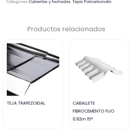
TIPO
Categories
Cubiertas y fachadas
,
Tejas Policarbonato
R.S.
POLICARBONATO
cantidad
Productos relacionados
TEJA TRAPEZOIDAL
CABALLETE
FIBROCEMENTO FIJO
0.92m 15°