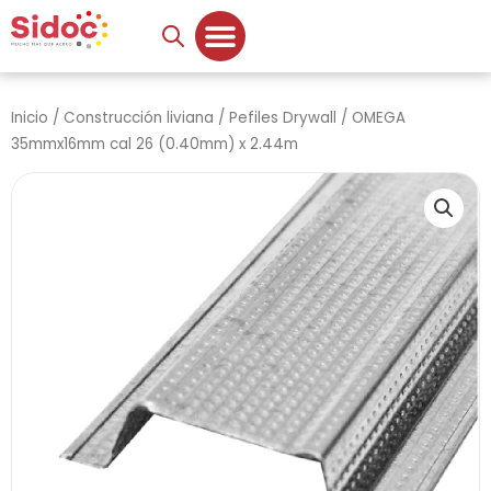
Ir
al
contenido
Inicio
/
Construcción liviana
/
Pefiles Drywall
/ OMEGA
35mmx16mm cal 26 (0.40mm) x 2.44m