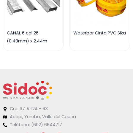
CANAL 6 cal 26
Waterbar Cinta PVC Sika
(0.40mm) x 2.44m
Cra. 37 # 12A - 63
Acopi, Yumbo, Valle del Cauca
Teléfono: (602) 6644717
W
F
I
X
Y
L