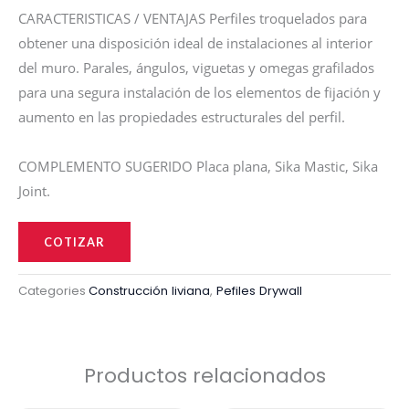
CARACTERISTICAS / VENTAJAS Perfiles troquelados para
obtener una disposición ideal de instalaciones al interior
del muro. Parales, ángulos, viguetas y omegas grafilados
para una segura instalación de los elementos de fijación y
aumento en las propiedades estructurales del perfil.
COMPLEMENTO SUGERIDO Placa plana, Sika Mastic, Sika
Joint.
OMEGA
35mmx16mm
COTIZAR
cal
26
Categories
Construcción liviana
,
Pefiles Drywall
(0.40mm)
x
2.44m
Productos relacionados
cantidad