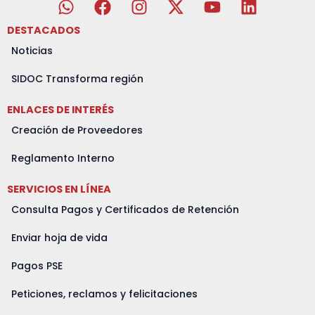
h
a
n
-
o
i
a
c
s
t
u
n
DESTACADOS
t
e
t
w
t
k
Noticias
s
b
a
i
u
e
a
o
g
t
b
d
SIDOC Transforma región
p
o
r
t
e
i
ENLACES DE INTERÉS
p
k
a
e
n
m
r
Creación de Proveedores
Reglamento Interno
SERVICIOS EN LÍNEA
Consulta Pagos y Certificados de Retención
Enviar hoja de vida
Pagos PSE
Peticiones, reclamos y felicitaciones