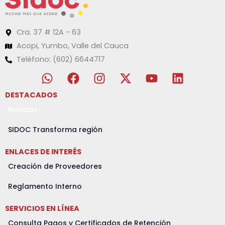
Cra. 37 # 12A - 63
Acopi, Yumbo, Valle del Cauca
Teléfono: (602) 6644717
W
F
I
X
Y
L
h
a
n
-
o
i
a
c
s
t
u
n
DESTACADOS
t
e
t
w
t
k
Noticias
s
b
a
i
u
e
a
o
g
t
b
d
SIDOC Transforma región
p
o
r
t
e
i
ENLACES DE INTERÉS
p
k
a
e
n
m
r
Creación de Proveedores
Reglamento Interno
SERVICIOS EN LÍNEA
Consulta Pagos y Certificados de Retención